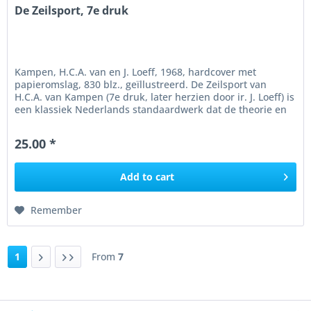
De Zeilsport, 7e druk
Kampen, H.C.A. van en J. Loeff, 1968, hardcover met
papieromslag, 830 blz., geïllustreerd. De Zeilsport van
H.C.A. van Kampen (7e druk, later herzien door ir. J. Loeff) is
een klassiek Nederlands standaardwerk dat de theorie en
praktijk...
25.00 *
Add to
cart
Remember
1
From
7