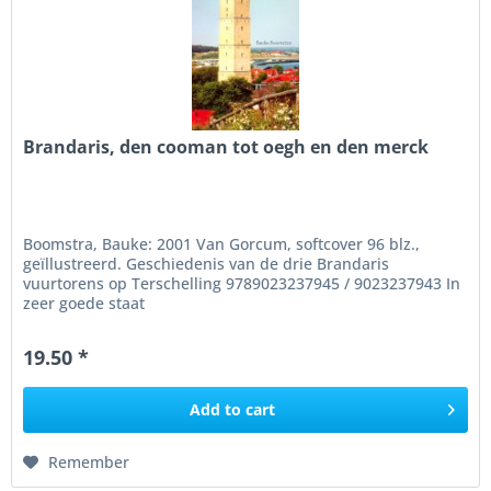
Brandaris, den cooman tot oegh en den merck
Boomstra, Bauke: 2001 Van Gorcum, softcover 96 blz.,
geïllustreerd. Geschiedenis van de drie Brandaris
vuurtorens op Terschelling 9789023237945 / 9023237943 In
zeer goede staat
19.50 *
Add to
cart
Remember