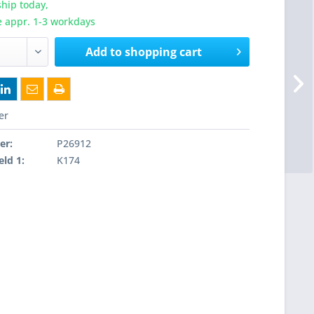
hip today,
e appr. 1-3 workdays
Add to
shopping cart
er
er:
P26912
eld 1:
K174