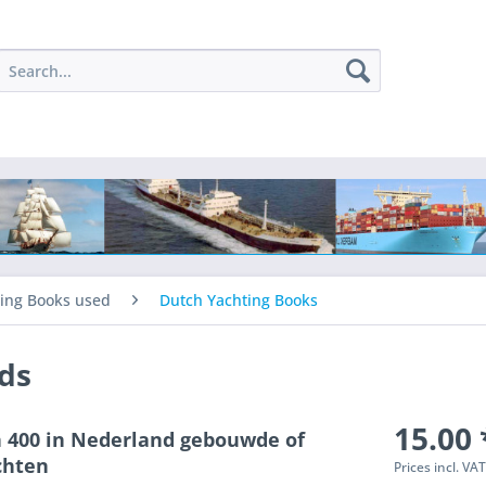
ing Books used
Dutch Yachting Books
ids
15.00 
n 400 in Nederland gebouwde of
chten
Prices incl. VA