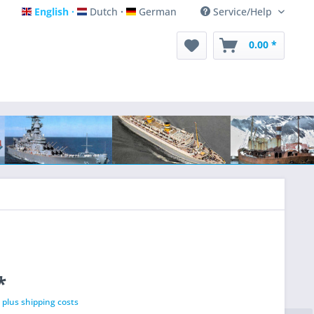
English
Dutch
German
Service/Help
English
Dutch
German
0.00 *
*
T
plus shipping costs