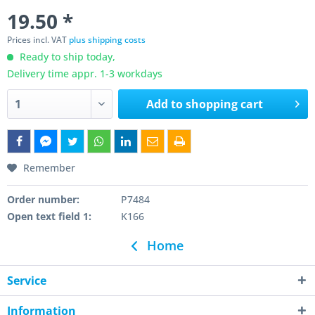
19.50 *
Prices incl. VAT
plus shipping costs
Ready to ship today,
Delivery time appr. 1-3 workdays
Add to
shopping cart
Remember
Order number:
P7484
Open text field 1:
K166
Home
Service
Information