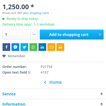
1,250.00 *
Prices incl. VAT
plus shipping costs
Ready to ship today,
Delivery time appr. 1-3 workdays
Add to
shopping cart
Remember
Order number:
P21734
Open text field 1:
K157
Home
Service
Information