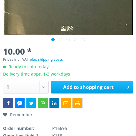
10.00 *
Prices incl. VAT
plus shipping costs
Ready to ship today,
Delivery time appr. 1-3 workdays
Add to
shopping cart
Remember
Order number:
P16695
Open text field 1:
K163