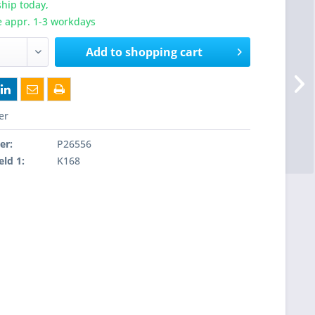
hip today,
e appr. 1-3 workdays
Add to
shopping cart
er
er:
P26556
eld 1:
K168