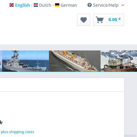
English
Dutch
German
Service/Help
English
Dutch
German
0.00 *
*
T
plus shipping costs