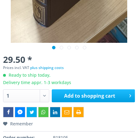
29.50 *
Prices incl. VAT
plus shipping costs
Ready to ship today,
Delivery time appr. 1-3 workdays
Add to
shopping cart
Remember
Order number:
P18105