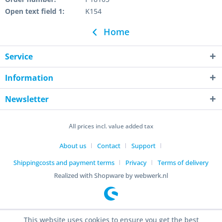
Open text field 1:
K154
Home
Service
Information
Newsletter
All prices incl. value added tax
About us
Contact
Support
Shippingcosts and payment terms
Privacy
Terms of delivery
Realized with Shopware by webwerk.nl
This website uses cookies to ensure you get the best