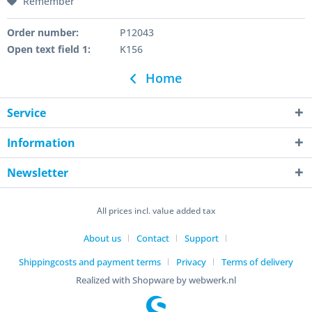
Remember
Order number:
P12043
Open text field 1:
K156
Home
Service
Information
Newsletter
All prices incl. value added tax
About us
Contact
Support
Shippingcosts and payment terms
Privacy
Terms of delivery
Realized with Shopware by webwerk.nl