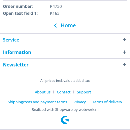
Order number:
P4730
Open text field 1:
K163
Home
Service
Information
Newsletter
All prices incl. value added tax
About us
Contact
Support
Shippingcosts and payment terms
Privacy
Terms of delivery
Realized with Shopware by webwerk.nl