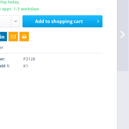
hip today,
e appr. 1-3 workdays
Add to
shopping cart
er
er:
P2128
eld 1:
K1