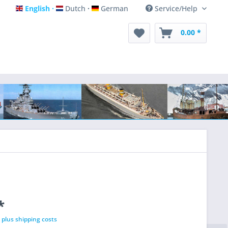
English
Dutch
German
Service/Help
English
Dutch
German
0.00 *
*
T
plus shipping costs