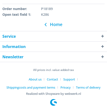
Order number:
P18189
Open text field 1:
K286
Home
Service
Information
Newsletter
All prices incl. value added tax
About us
Contact
Support
Shippingcosts and payment terms
Privacy
Terms of delivery
Realized with Shopware by webwerk.nl