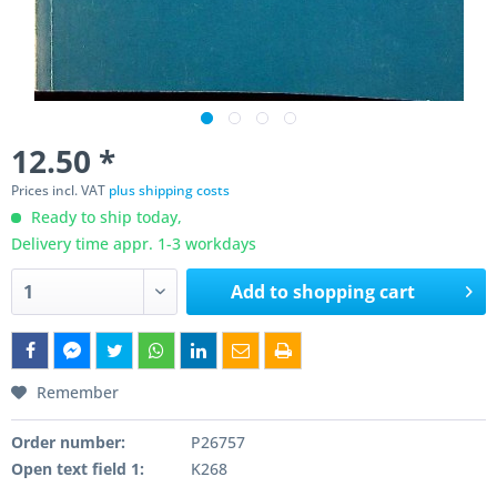
12.50 *
Prices incl. VAT
plus shipping costs
Ready to ship today,
Delivery time appr. 1-3 workdays
Add to
shopping cart
Remember
Order number:
P26757
Open text field 1:
K268