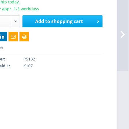
hip today,
e appr. 1-3 workdays
Add to
shopping cart
er
er:
P5132
eld 1:
K107