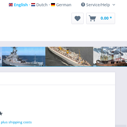
English
Dutch
German
Service/Help
English
Dutch
German
0.00 *
*
T
plus shipping costs