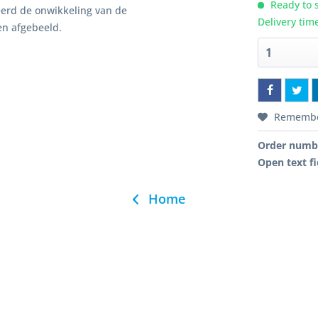
Ready to s
leerd de onwikkeling van de
Delivery tim
en afgebeeld.
Rememb
Order numb
Open text fi
Home