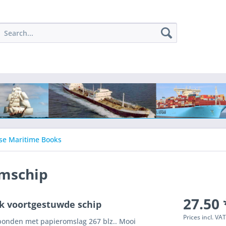
se Maritime Books
omschip
27.50 
jk voortgestuwde schip
Prices incl. VA
bonden met papieromslag 267 blz.. Mooi