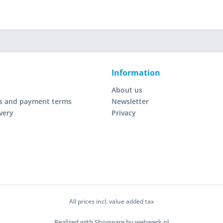
Information
About us
s and payment terms
Newsletter
very
Privacy
All prices incl. value added tax
Realized with Shopware by webwerk.nl