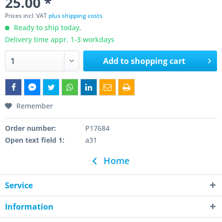
25.00 *
Prices incl. VAT
plus shipping costs
Ready to ship today,
Delivery time appr. 1-3 workdays
Add to
shopping cart
Remember
Order number:
P17684
Open text field 1:
a31
Home
Service
Information