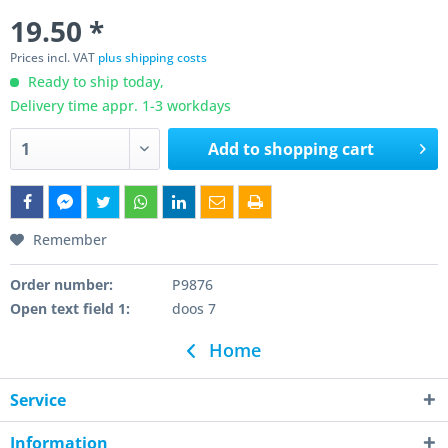
19.50 *
Prices incl. VAT
plus shipping costs
Ready to ship today,
Delivery time appr. 1-3 workdays
Add to
shopping cart
Remember
Order number:
P9876
Open text field 1:
doos 7
Home
Service
Information