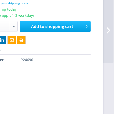
T
plus shipping costs
hip today,
e appr. 1-3 workdays
Add to
shopping cart
er
er:
P24696