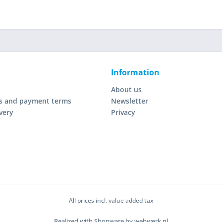
Information
About us
s and payment terms
Newsletter
very
Privacy
All prices incl. value added tax
Realized with Shopware by webwerk.nl