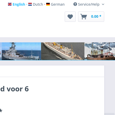
English
Dutch
German
Service/Help
English
Dutch
German
0.00 *
d voor 6
*