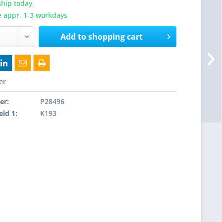
hip today,
e appr. 1-3 workdays
Add to
shopping cart
er
er:
P28496
eld 1:
K193