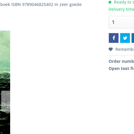
Ready to s
 boek ISBN 9789046825402 In zeer goede
Delivery tim
Rememb
Order numb
Open text fi