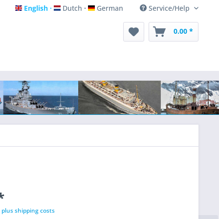
English
Dutch
German
Service/Help
English
Dutch
German
0.00 *
*
T
plus shipping costs