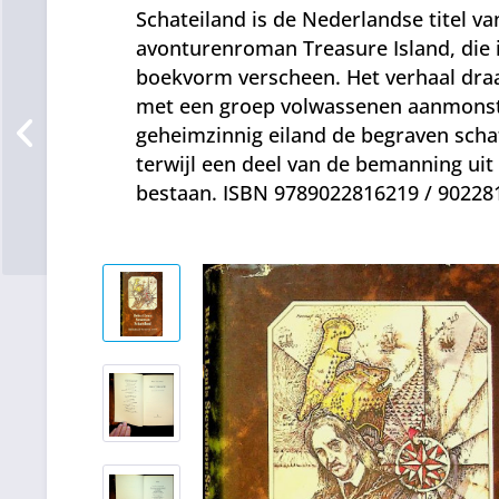
Schateiland is de Nederlandse titel v
avonturenroman Treasure Island, die i
boekvorm verscheen. Het verhaal draa
met een groep volwassenen aanmonst
geheimzinnig eiland de begraven schat
terwijl een deel van de bemanning uit 
bestaan. ISBN 9789022816219 / 902281