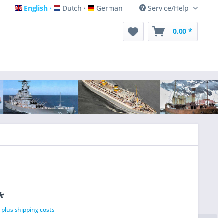
English
Dutch
German
Service/Help
English
Dutch
German
0.00 *
*
T
plus shipping costs