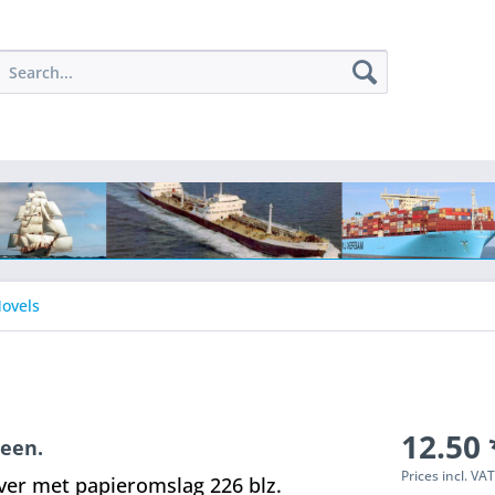
ovels
12.50 
eeen.
Prices incl. VA
ver met papieromslag 226 blz.