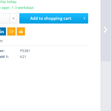
hip today,
e appr. 1-3 workdays
Add to
shopping cart
er
er:
P5381
eld 1:
K21