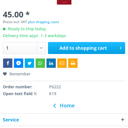
45.00 *
Prices incl. VAT
plus shipping costs
Ready to ship today,
Delivery time appr. 1-3 workdays
Add to
shopping cart
Remember
Order number:
P6222
Open text field 1:
K19
Home
Service