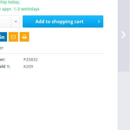
hip today,
e appr. 1-3 workdays
Add to
shopping cart
er
er:
P25832
eld 1:
K209