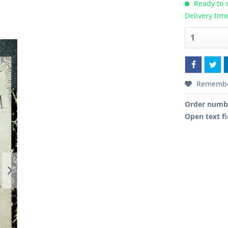
Ready to s
Delivery tim
Rememb
Order numb
Open text fi