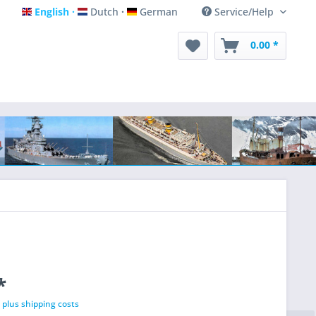
English
Dutch
German
Service/Help
English
Dutch
German
0.00 *
*
T
plus shipping costs