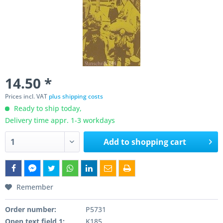
14.50 *
Prices incl. VAT
plus shipping costs
Ready to ship today,
Delivery time appr. 1-3 workdays
Add to
shopping cart
Remember
Order number:
P5731
Open text field 1:
K185