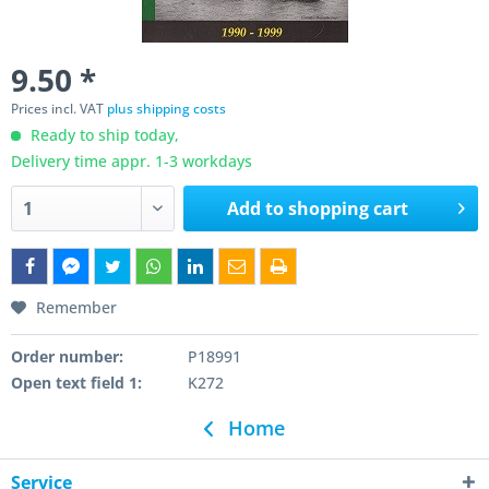
9.50 *
Prices incl. VAT
plus shipping costs
Ready to ship today,
Delivery time appr. 1-3 workdays
Add to
shopping cart
Remember
Order number:
P18991
Open text field 1:
K272
Home
Service