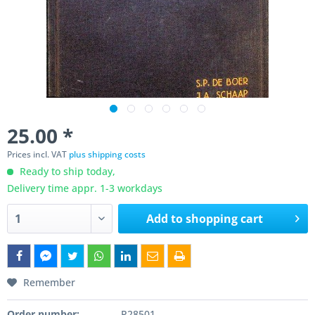
25.00 *
Prices incl. VAT
plus shipping costs
Ready to ship today,
Delivery time appr. 1-3 workdays
Add to
shopping cart
Remember
Order number:
P28501