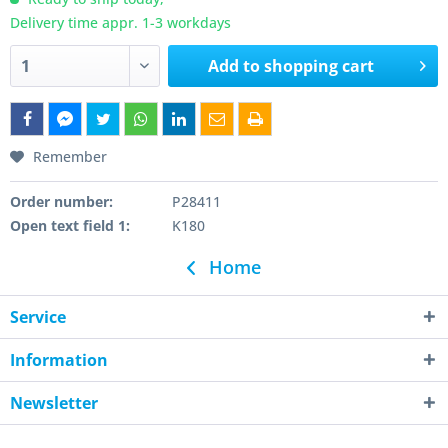
Delivery time appr. 1-3 workdays
Add to
shopping cart
Remember
Order number:
P28411
Open text field 1:
K180
Home
Service
Information
Newsletter