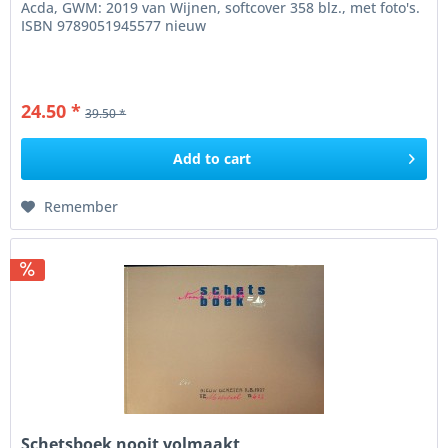
Acda, GWM: 2019 van Wijnen, softcover 358 blz., met foto's.
ISBN 9789051945577 nieuw
24.50 *
39.50 *
Add to
cart
Remember
Schetsboek nooit volmaakt