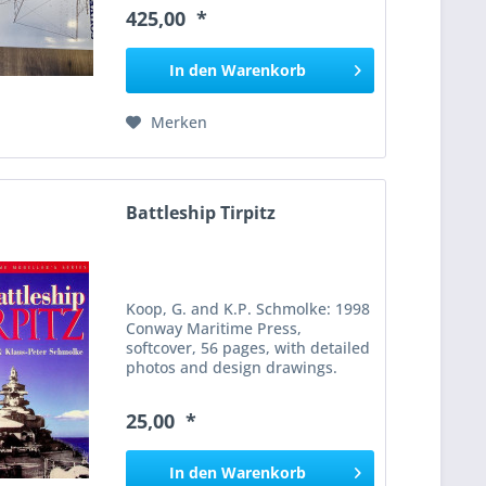
1879. This edition is numbered
425,00 *
528 of 1700 copies. A
comprehensive...
In den
Warenkorb
Merken
Battleship Tirpitz
Koop, G. and K.P. Schmolke: 1998
Conway Maritime Press,
softcover, 56 pages, with detailed
photos and design drawings.
Compact, model‑oriented
monograph that traces the
25,00 *
design, construction and
operational history of the
German...
In den
Warenkorb