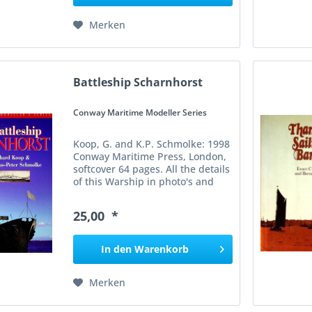
Merken
Battleship Scharnhorst
Conway Maritime Modeller Series
Koop, G. and K.P. Schmolke: 1998
Conway Maritime Press, London,
softcover 64 pages. All the details
of this Warship in photo's and
plans. Gerhard Koop provides a
detailed account of the design,
25,00 *
development, and operational
history of the...
In den
Warenkorb
Merken