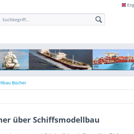
Eng
Eng
llbau Bücher
her über Schiffsmodellbau