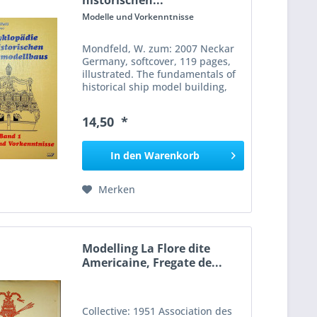
historischen...
Modelle und Vorkenntnisse
Mondfeld, W. zum: 2007 Neckar
Germany, softcover, 119 pages,
illustrated. The fundamentals of
historical ship model building,
discussing different types of
models, their historical context,
14,50 *
and how to evaluate originals and
plans as a...
In den
Warenkorb
Merken
Modelling La Flore dite
Americaine, Fregate de...
Collective: 1951 Association des