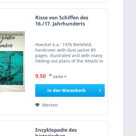
Risse von Schiffen des
16./17. Jahrhunderts
Hoeckel e.a.: 1976 Bielefeld,
hardcover with dust jacket 89
pages, illustrated and with many
folding-out plans of the details in
the back separate. Risse von
Schiffen des 16./17. Jahrhunderts
9,50 *
24,50 *
presents a selection of
historically...
In den
Warenkorb
Merken
Enzyklopadie des