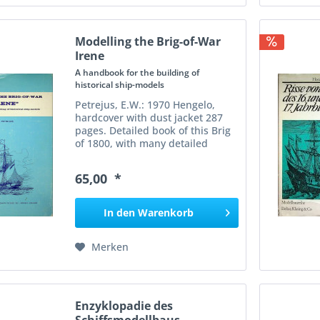
Modelling the Brig-of-War
Irene
A handbook for the building of
historical ship-models
Petrejus, E.W.: 1970 Hengelo,
hardcover with dust jacket 287
pages. Detailed book of this Brig
of 1800, with many detailed
drawings and building
technology text. In good
65,00 *
condition. D etailed instructions
and historical context for...
In den
Warenkorb
Merken
Enzyklopadie des