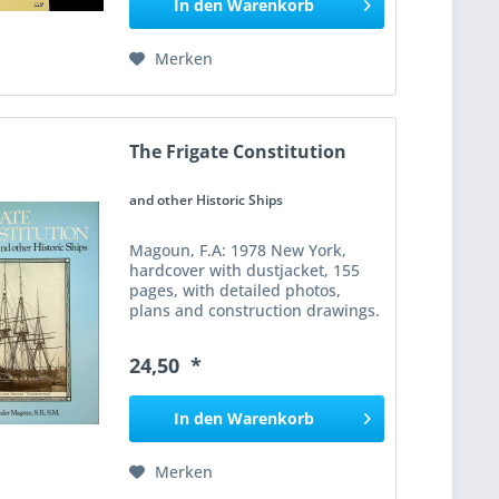
In den
Warenkorb
Merken
The Frigate Constitution
and other Historic Ships
Magoun, F.A: 1978 New York,
hardcover with dustjacket, 155
pages, with detailed photos,
plans and construction drawings.
The book The Frigate
“Constitution” and Other Historic
24,50 *
Ships by F. Alexander Magoun
describes the design,...
In den
Warenkorb
Merken