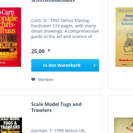
Schiffsmodellbaus
Curti, O.: 1992 Delius Klasing,
hardcover 519 pages, with many
detail drawings. A comprehensive
guide to the art and science of
ship modeling, detailing
historical techniques and modern
25,00 *
practices in the field. It
emphasizes the...
In den
Warenkorb
Merken
Scale Model Tugs and
Trawlers
Gorman, T: 1999 Nexus UK,