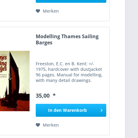
Merken
Modelling Thames Sailing
Barges
Freeston, E.C. en B. Kent: +/-
1975, hardcover with dustjacket
96 pages. Manual for modelling,
with many detail drawings.
“Modelling Thames Sailing
Barges” is an illustrated manual
35,00 *
that explains how to build
accurate scale models of...
In den
Warenkorb
Merken