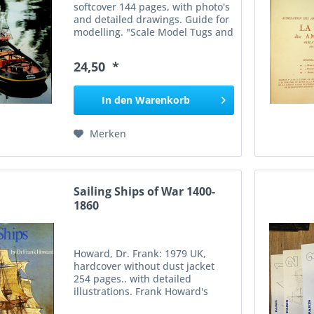
softcover 144 pages, with photo's
and detailed drawings. Guide for
modelling. "Scale Model Tugs and
Trawlers" by Tom Gorman is a
comprehensive guide for model
24,50 *
builders interested in
constructing powered tugs or...
In den
Warenkorb
Merken
Sailing Ships of War 1400-
1860
Howard, Dr. Frank: 1979 UK,
hardcover without dust jacket
254 pages.. with detailed
illustrations. Frank Howard's
"Sailing Ships of War 1400-1860"