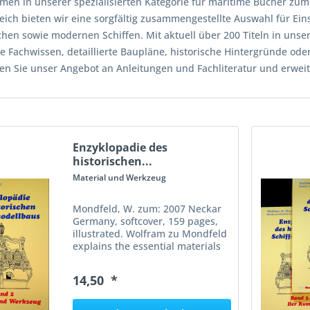
men in unserer spezialisierten Kategorie für maritime Bücher zu
eich bieten wir eine sorgfältig zusammengestellte Auswahl für Ei
chen sowie modernen Schiffen. Mit aktuell über 200 Titeln in unse
e Fachwissen, detaillierte Baupläne, historische Hintergründe ode
en Sie unser Angebot an Anleitungen und Fachliteratur und erweite
Enzyklopadie des
historischen...
Material und Werkzeug
Mondfeld, W. zum: 2007 Neckar
Germany, softcover, 159 pages,
illustrated. Wolfram zu Mondfeld
explains the essential materials
and tools required for building
historically accurate ship models,
14,50 *
highlighting their properties,
selection,...