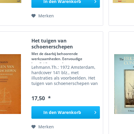
In den
Warenkorb
Merken
Het tuigen van
schoenerschepen
Met de daarbij behoorende
werkzaamheden. Eenvoudige
handleiding voor den...
Lehmann.Th.: 1972 Amsterdam,
hardcover 141 blz., met
illustraties als voorbeelden. Het
tuigen van schoenerschepen van
Theodorus Lehmann is een
praktische handleiding uit de
17,50 *
vroege 20e eeuw die stap voor
stap uitlegt hoe schoeners en...
In den
Warenkorb
Merken