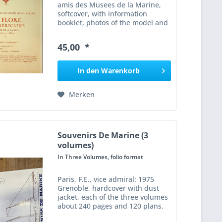
amis des Musees de la Marine,
softcover, with information
booklet, photos of the model and
3 large folding-out plans. In very
good condition and complete set.
45,00 *
French Language
In den
Warenkorb
Merken
Souvenirs De Marine (3
volumes)
In Three Volumes, folio format
Paris, F.E., vice admiral: 1975
Grenoble, hardcover with dust
jacket, each of the three volumes
about 240 pages and 120 plans.
Facsimile of the original edition of