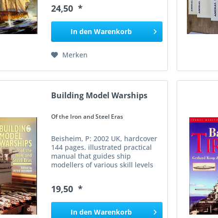
provides a comprehensive
24,50 *
technical survey of European
naval warships' development
from the...
In den
Warenkorb
Merken
Building Model Warships
Of the Iron and Steel Eras
Beisheim, P: 2002 UK, hardcover
144 pages. illustrated practical
manual that guides ship
modellers of various skill levels
through planning, constructing,
detailing, and finishing accurate
19,50 *
scale models of warships from
the iron and steel...
In den
Warenkorb