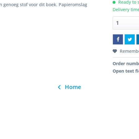
Ready to s
n genoeg stof voor dit boek. Papieromslag
Delivery tim
Rememb
Order numb
Open text fi
Home