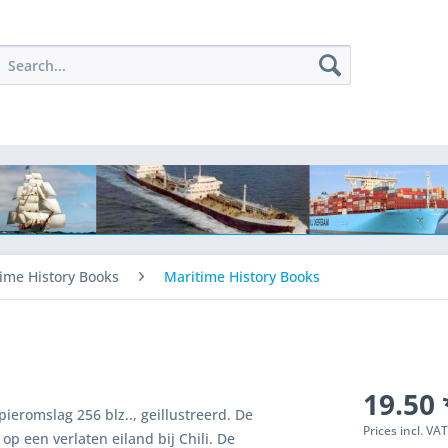
ime History Books
Maritime History Books
19.50 
eromslag 256 blz.., geillustreerd. De
Prices incl. VA
op een verlaten eiland bij Chili. De