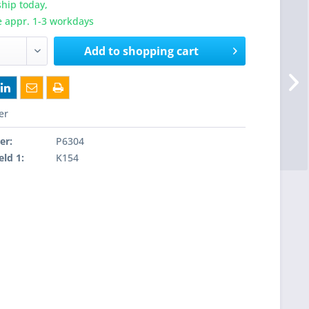
hip today,
e appr. 1-3 workdays
Add to
shopping cart
er
er:
P6304
eld 1:
K154