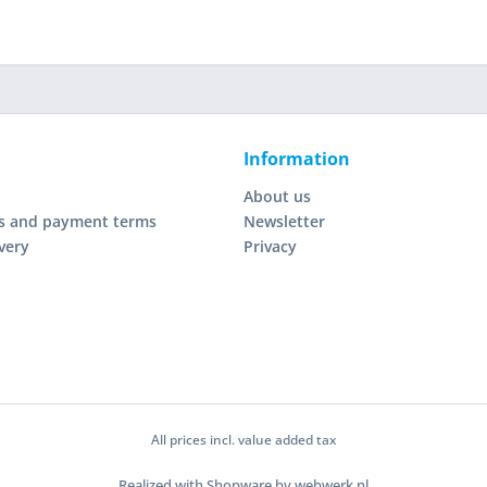
Information
About us
s and payment terms
Newsletter
very
Privacy
All prices incl. value added tax
Realized with Shopware by webwerk.nl