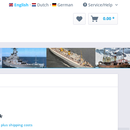
English
Dutch
German
Service/Help
English
Dutch
German
0.00 *
*
T
plus shipping costs