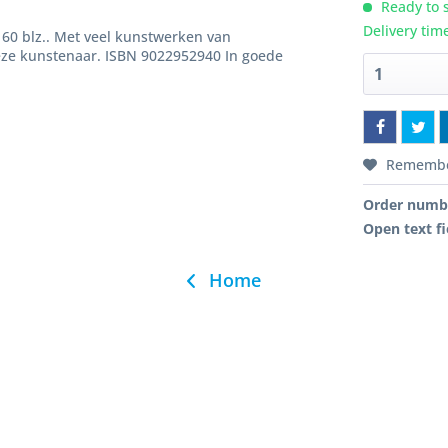
Ready to s
Delivery tim
60 blz.. Met veel kunstwerken van
eze kunstenaar. ISBN 9022952940 In goede
Rememb
Order numb
Open text fi
Home