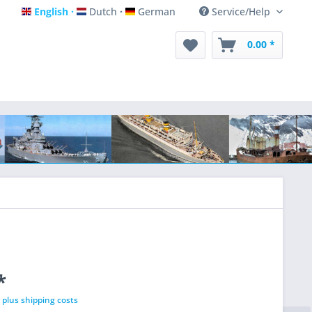
English
Dutch
German
Service/Help
English
Dutch
German
0.00 *
*
T
plus shipping costs