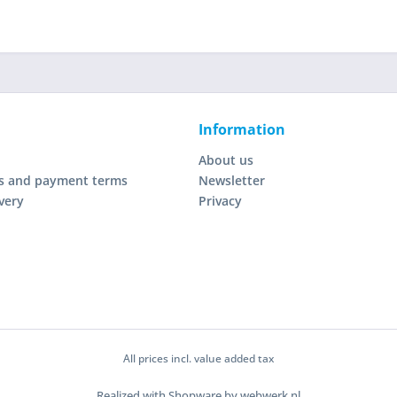
Information
About us
s and payment terms
Newsletter
very
Privacy
All prices incl. value added tax
Realized with Shopware by webwerk.nl