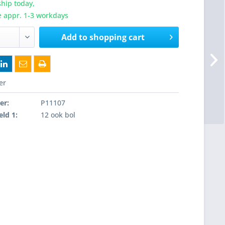
hip today,
e appr. 1-3 workdays
Add to
shopping cart
er
er:
P11107
eld 1:
12 ook bol