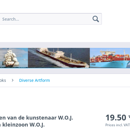
oks
Diverse Artform
19.50 
n van de kunstenaar W.O.J.
kleinzoon W.O.J.
Prices incl. VA