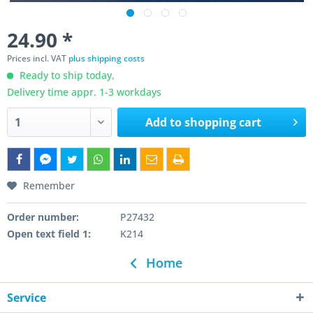
24.90 *
Prices incl. VAT
plus shipping costs
Ready to ship today,
Delivery time appr. 1-3 workdays
Add to
shopping cart
Remember
Order number:
P27432
Open text field 1:
K214
Home
Service