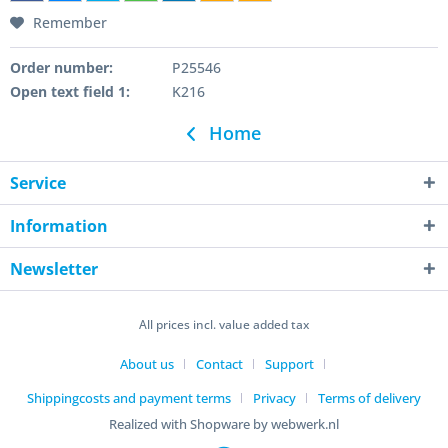
Remember
Order number:
P25546
Open text field 1:
K216
Home
Service
Information
Newsletter
All prices incl. value added tax
About us
Contact
Support
Shippingcosts and payment terms
Privacy
Terms of delivery
Realized with Shopware by webwerk.nl