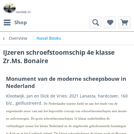
Shop
Overview
Naval Books
IJzeren schroefstoomschip 4e klasse
Zr.Ms. Bonaire
Monument van de moderne scheepsbouw in
Nederland
Klootwijk, Jan en Dick de Vries: 2021 Lanasta, hardcover, 160
blz., geïllustreerd.
De Nederlandse marine hield tot aan het einde van de
negentiende eeuw vast aan het beproefde concept van schroefstoomschepen met stoom-
en zeilvermogen. De grote schroefstoomschepen 1e klasse onderhielden de
verbindingen tussen het kleine Nederland en de uitgebreide gekoloniseerde bezittingen
in Azië en in het Caribisch gebied. De kleine schroefschepen 4e klasse zoals de Bonaire