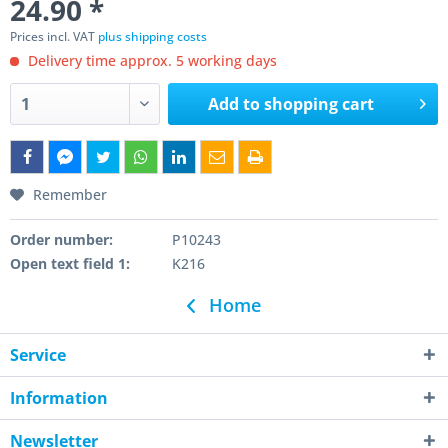
24.90 *
Prices incl. VAT
plus shipping costs
Delivery time approx. 5 working days
Add to
shopping cart
Remember
Order number:
P10243
Open text field 1:
K216
Home
Service
Information
Newsletter