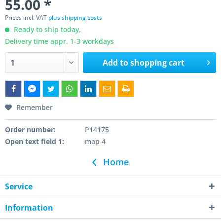
55.00 *
Prices incl. VAT
plus shipping costs
Ready to ship today,
Delivery time appr. 1-3 workdays
Add to
shopping cart
Remember
Order number:
P14175
Open text field 1:
map 4
Home
Service
Information